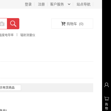
登录
注册
客户服务
站点导航
购物车
(
0
)
|
温度电导率
辐射测量仪
示有货商品
购
物
商品!