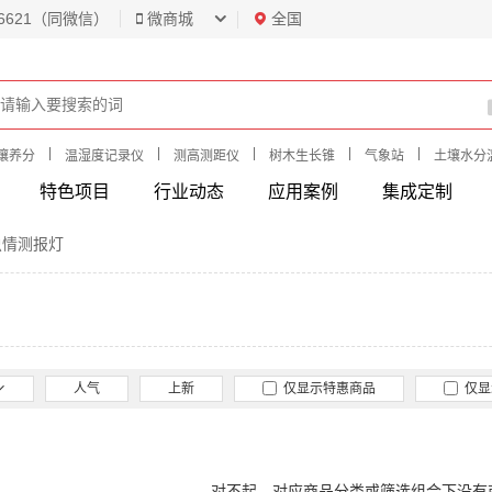
6621（同微信）
微商城
全国
|
|
|
|
|
壤养分
温湿度记录仪
测高测距仪
树木生长锥
气象站
土壤水分
特色项目
行业动态
应用案例
集成定制
虫情测报灯
人气
上新
仅显示特惠商品
仅显
对不起，对应商品分类或筛选组合下没有